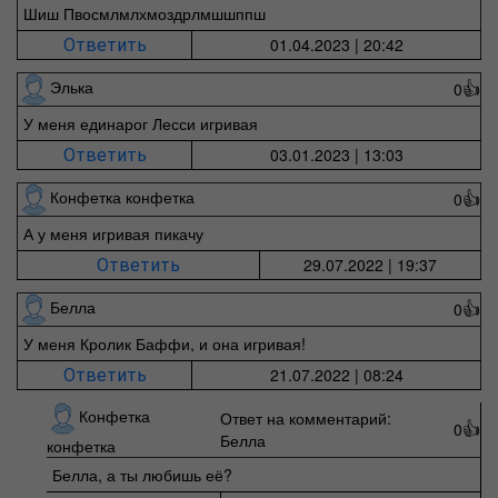
Шиш Пвосмлмлхмоздрлмшшппш
01.04.2023 | 20:42
Ответить
Элька
0
👍
У меня единарог Лесси игривая
03.01.2023 | 13:03
Ответить
Конфетка конфетка
0
👍
А у меня игривая пикачу
29.07.2022 | 19:37
Ответить
Белла
0
👍
У меня Кролик Баффи, и она игривая!
21.07.2022 | 08:24
Ответить
Конфетка
Ответ на комментарий:
0
👍
Белла
конфетка
Белла, а ты любишь её?