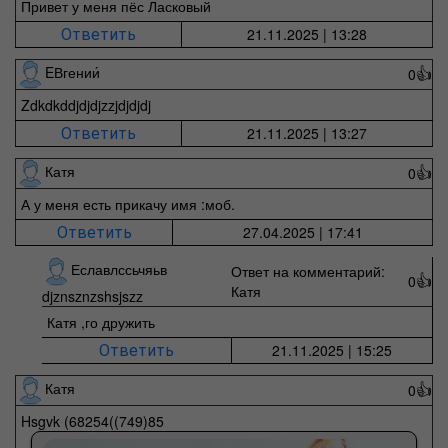
Привет у меня пёс Ласковый
21.11.2025 | 13:28
Ответить
EВгении́
0
👍
Zdkdkddjdjdjzzjdjdjdj
21.11.2025 | 13:27
Ответить
Катя
0
👍
А у меня есть прикачу имя :моб.
27.04.2025 | 17:41
Ответить
Еславлссьчяьв
Ответ на комментарий:
0
👍
Катя
djznsznzshsjszz
Катя ,го дружить
21.11.2025 | 15:25
Ответить
Катя
0
👍
Hsgvk (68254((749)85