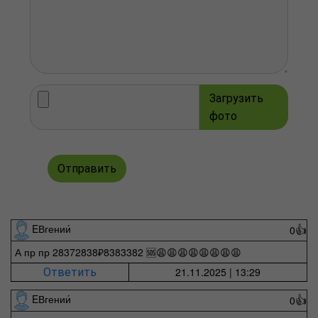
Загрузить
фото
Отправить
EВгении́
0
👍
А пр пр 28372838₽8383382 🆘😩😩😩😩😩😩😩😩
21.11.2025 | 13:29
Ответить
EВгении́
0
👍