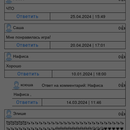
ЧТО
25.04.2024 | 15:49
Ответить
Саша
0
👍
Мне понравилась игра!
20.04.2024 | 17:01
Ответить
Нафиса
0
👍
Хорошо
10.01.2024 | 18:00
Ответить
ксюша
Ответ на комментарий: Нафиса
0
👍
Нафиса ,
14.03.2024 | 11:46
Ответить
Элише
0
👍
🥰🥰🥰🥰🥰🦄🦄🦄🦄🦄🦄🦄🦄🦄🦄🦄🦄🦄🦄🦄🦄🦄🦄🦄🦄🦄🦄🦄🦄
🦄🦄🦄🦄🦄🦄🦄🦄🦄🦄🦄🦄😍😍😍😍😍😍😍😍😍😘😘😘💗💗💗💗💗