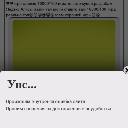
🧡❤игре ставлю 10000/100 игра топ это супер разрабам
Яндекс Алисы и мой тамагочи ставлю вам 10000/100 игра
реально топ😊😍🤩😎😸😻всем хорошей игры😉😁
Упс...
Произошла внутреняя ошибка сайта.
Просим прощения за доставленные неудобства.