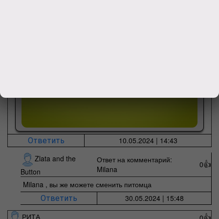
10.05.2024 | 14:43
Ответить
Zlata and the
Ответ на комментарий:
0
👍
Milana
Button
Milana , вы же можете сменить питомца
30.05.2024 | 15:48
Ответить
РИТА
0
👍