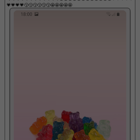
💗💗💗💗😚😚😚😚😚😚🤩🤩🤩🤩🤩