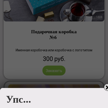
Подарочная коробка
№6
Именная коробочка или коробочка с логотипом
300
руб.
Заказать
Упс...