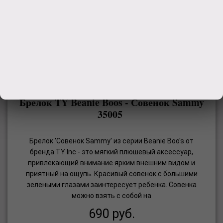
Брелок TY Beanie Boos - Совенок Sammy
35005
Брелок 'Совенок Sammy' из серии Beanie Boo's от
бренда TY Inc - это мягкий плюшевый аксессуар,
привлекающий внимание ярким внешним видом и
приятный на ощупь. Красивый совенок с большими
зелеными глазами заинтересует ребенка. Совенка
можно взять с собой на
690
руб.