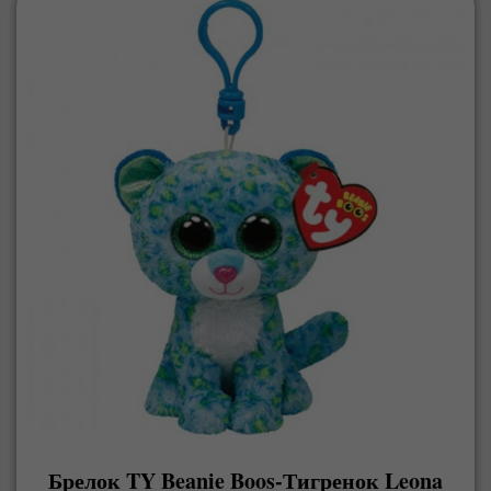
Брелок TY Beanie Boos-Тигренок Leona