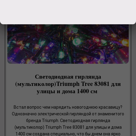
Светодиодная гирлянда
(мультиколор)Triumph Tree 83081 для
улицы и дома 1400 см
Встал вопрос чем нарядить новогоднюю красавицу?
Однозначно электрической гирляндой от знаменитого
бренда Triumph. Светодиодная гирлянда
(мультиколор) Triumph Tree 83081 для улицы и дома
1400 см создана специально, что бы днем она ярко