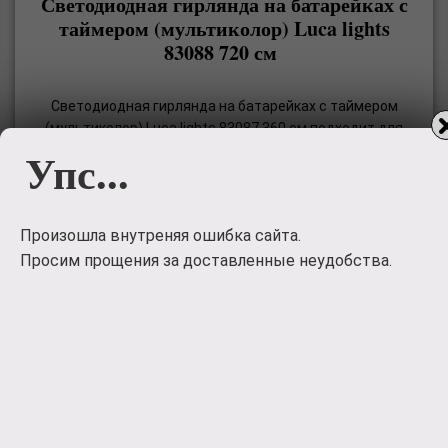
Светодиодная гирлянда на батарейках с
таймером (мультиколор) Luca lights
83088 720 см
Светодиодная гирлянда на батарейках с таймером
(мультиколор) Luca lights 83087 360 см подходит для
Упс...
украшения любых объектов. Можно украсить елку, окно
или сервант. Гирлянда работает от батареек, поэтому
пропадает необходимость ставить елочку рядом с
розет
Произошла внутреняя ошибка сайта.
960
руб.
Просим прощения за доставленные неудобства.
Заказать