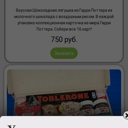
Вкусная Шоколадная лягушка из Гарри Поттера из
молочного шоколада с воздушным рисом. В каждой
упаковке коллекционная карточка из мира Гарри
Поттера. Собери все 16 карт!
750
руб.
Заказать