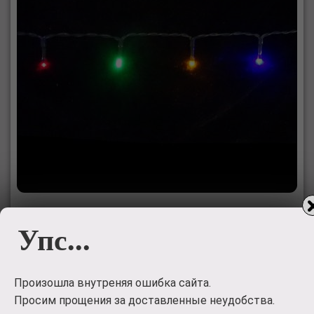
Светодиодная гирлянда на батарейках с
Упс...
таймером (мультиколор) Luca lights
83088 720 см
Произошла внутреняя ошибка сайта.
Светодиодная гирлянда на батарейках с таймером
Просим прощения за доставленные неудобства.
(мультиколор) Luca lights 83087 360 см подходит для