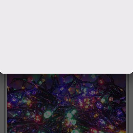
украшения любых объектов. Можно украсить елку, окно
или сервант. Гирлянда работает от батареек, поэтому
пропадает необходимость ставить елочку рядом с
розет
960
руб.
Заказать