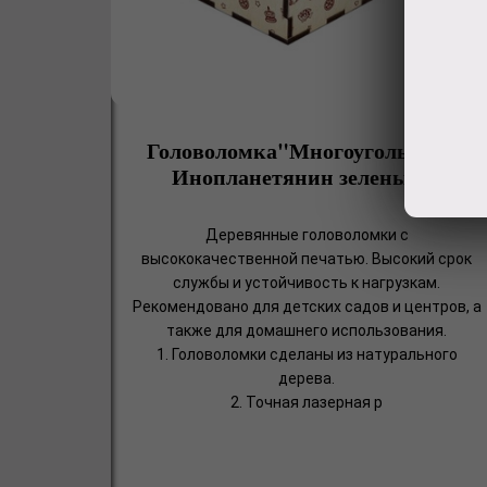
Головоломка"Многоугольники.
Инопланетянин зеленый"
Деревянные головоломки с
высококачественной печатью. Высокий срок
службы и устойчивость к нагрузкам.
Рекомендовано для детских садов и центров, а
также для домашнего использования.
1. Головоломки сделаны из натурального
дерева.
2. Точная лазерная р