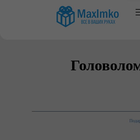
Головоло
Подар