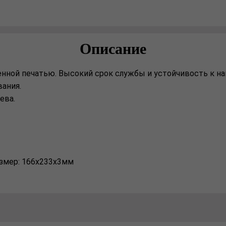
Описание
ной печатью. Высокий срок службы и устойчивость к на
вания.
ева.
азмер: 166х233х3мм