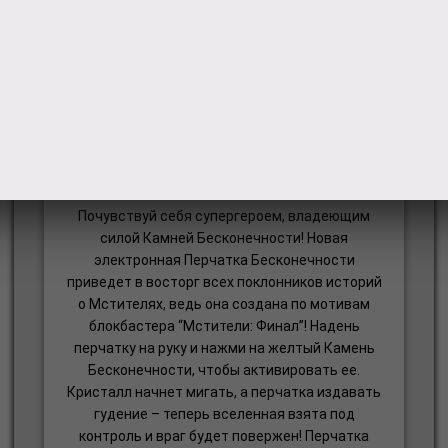
Игрушка Hasbro (Marvel)
Мстители Перчатка
Почувствуй себя супергероем, владеющим
силой Камней Бесконечности! Новая
электронная Перчатка Бесконечности
приведет в восторг всех поклонников историй
о Мстителях, ведь она создана по мотивам
блокбастера “Мстители: Финал”! Надень
перчатку на руку и нажми на желтый Камень
Бесконечности, чтобы активировать ее.
Кристалл начнет мигать, а перчатка издавать
гудение – теперь вселенная взята под
контроль и враг будет повержен! Перчатка