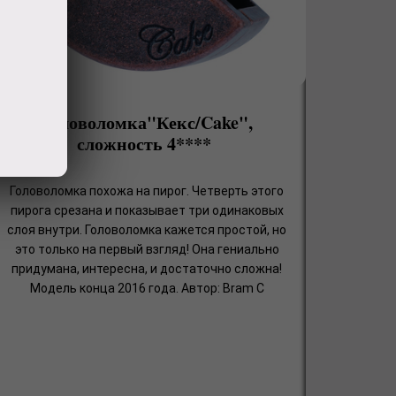
Головоломка"Кекс/Cake",
сложность 4****
Головоломка похожа на пирог. Четверть этого
пирога срезана и показывает три одинаковых
слоя внутри. Головоломка кажется простой, но
это только на первый взгляд! Она гениально
придумана, интересна, и достаточно сложна!
Модель конца 2016 года. Автор: Bram C