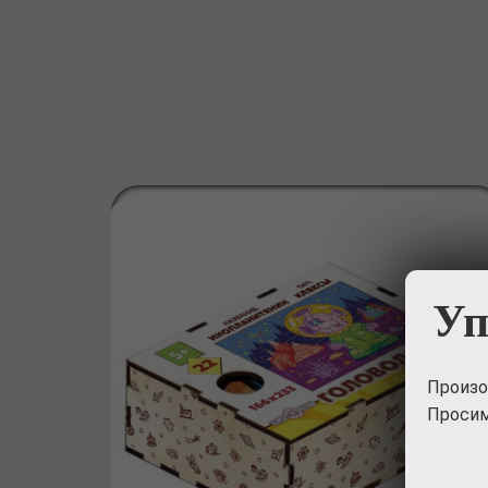
Уп
Произо
Просим