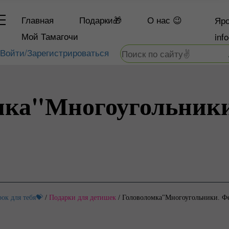
Главная
Подарки🎁
О
нас 😉
Яро
Мой Тамагочи
inf
Войти/Зарегистрироваться
мка"Многоугольники
ок для тебя💝
/
Подарки для детишек
/
Головоломка"Многоугольники. Фе