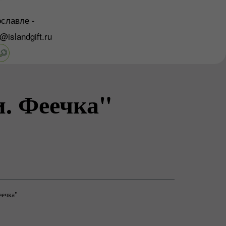
славле -
o@islandgift.ru
. Феечка"
ечка"