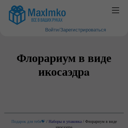
Войти/Зарегистрироваться
Флорариум в виде
икосаэдрa
Подарок для тебя💝
/
Наборы и упаковка
/
Флорариум в виде
икосаэдрa