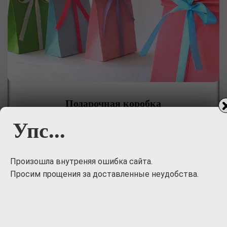
Подарочная коробка
№1
Упс...
Самый быстрый способ красиво упаковать подарок.
100
руб.
Произошла внутреняя ошибка сайта.
Просим прощения за доставленные неудобства.
Заказать