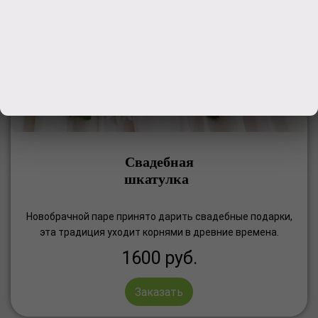
Свадебная
шкатулка
Новобрачной паре принято дарить свадебные подарки,
эта традиция уходит корнями в древние времена.
1600
руб.
Заказать