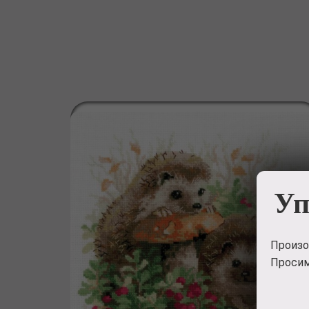
Уп
Произо
Просим