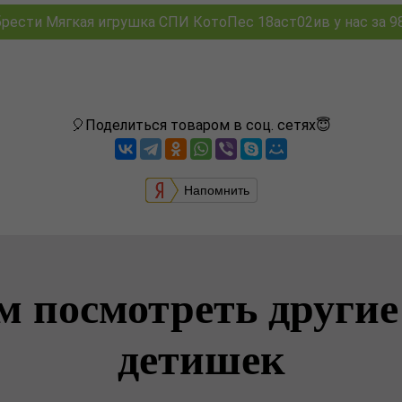
рести Мягкая игрушка СПИ КотоПес 18аст02ив у нас за 98
🎈Поделиться товаром в соц. сетях😇
Напомнить
м посмотреть другие
детишек