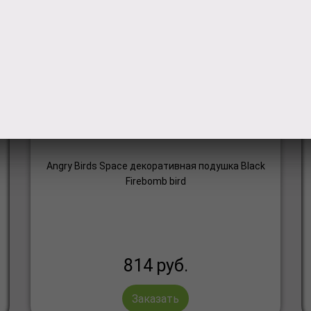
Мягкая игрушка Angry Birds
чёрная птица Black Firebomb bird
25 см АВВК10
Angry Birds Space декоративная подушка Black
Firebomb bird
814
руб.
Заказать