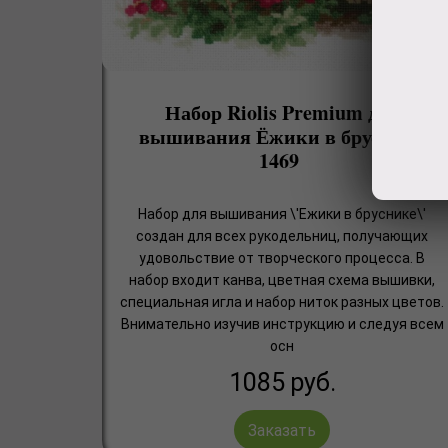
Набор Riolis Premium для
вышивания Ёжики в бруснике
1469
Набор для вышивания \'Ежики в бруснике\'
создан для всех рукодельниц, получающих
удовольствие от творческого процесса. В
набор входит канва, цветная схема вышивки,
специальная игла и набор ниток разных цветов.
Внимательно изучив инструкцию и следуя всем
осн
1085
руб.
Заказать