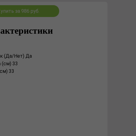
упить за 986 руб.
актеристики
к (Да/Нет) Да
(см) 33
см) 33