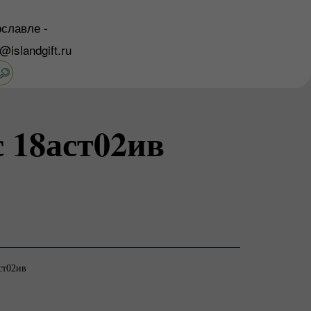
славле -
o@islandgift.ru
 18аст02ив
ст02ив