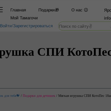
Главная
Подарки🎁
О
нас 😉
Яро
Мой Тамагочи
inf
Войти/Зарегистрироваться
рушка СПИ КотоПес
ок для тебя💝
/
Подарки для детишек
/
Мягкая игрушка СПИ КотоПес 18а