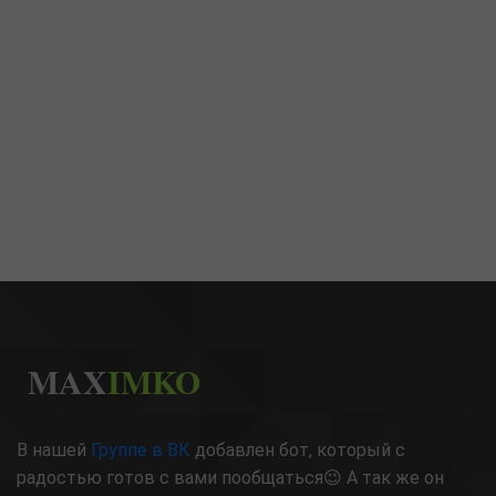
MAX
IMKO
В нашей
Группе в ВК
добавлен бот, который с
радостью готов с вами пообщаться😉 А так же он