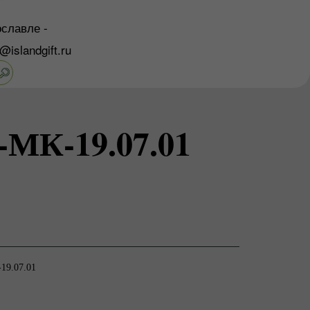
славле -
o@islandgift.ru
МК-19.07.01
19.07.01