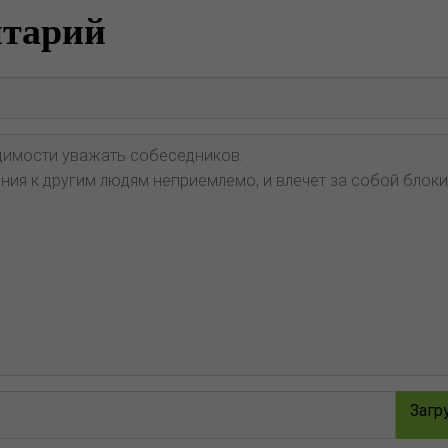
нтарий
Загр