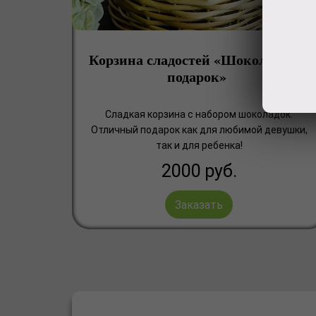
Корзина сладостей «Шоколадный
подарок»
Сладкая корзина с набором шоколадок.
Отличный подарок как для любимой девушки,
так и для ребенка!
2000
руб.
Заказать