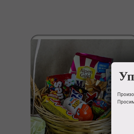
Уп
Произо
Просим