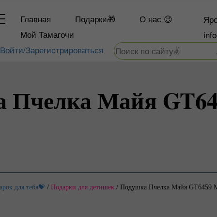
Главная
Подарки🎁
О
нас 😉
Яро
Мой Тамагочи
inf
Войти/Зарегистрироваться
 Пчелка Майя GT6
арок для тебя💝
/
Подарки для детишек
/
Подушка Пчелка Майя GT6459 