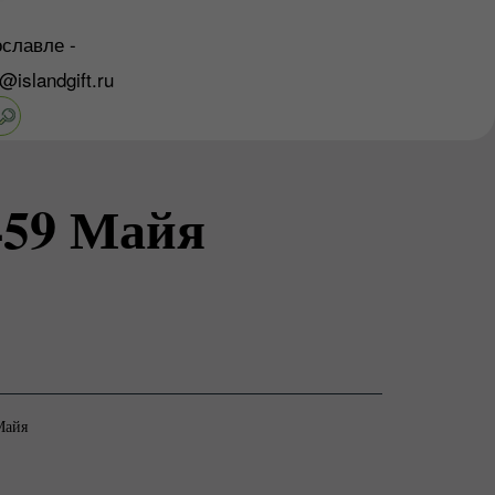
славле -
o@islandgift.ru
459 Майя
Майя