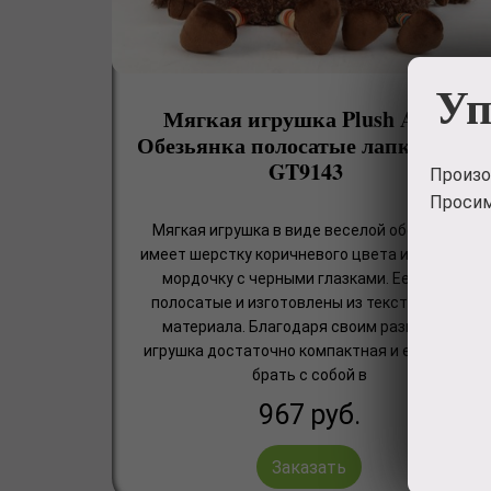
Уп
Мягкая игрушка Plush Apple
Обезьянка полосатые лапки 32 см
GT9143
Произо
Просим
Мягкая игрушка в виде веселой обезьянки
имеет шерстку коричневого цвета и бежевую
мордочку с черными глазками. Ее лапки
полосатые и изготовлены из текстильного
материала. Благодаря своим размерам,
игрушка достаточно компактная и ее удобно
брать с собой в
967
руб.
Заказать