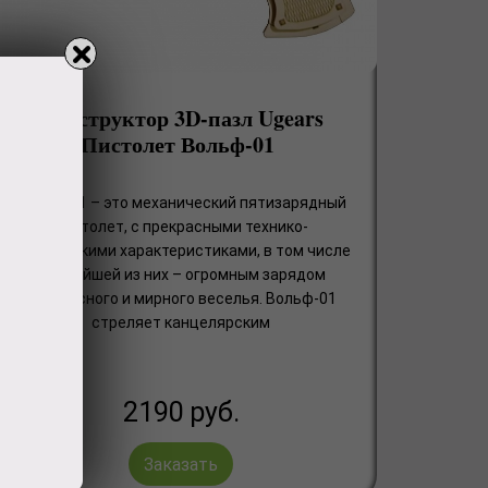
Конструктор 3D-пазл Ugears
Пистолет Вольф-01
Вольф-01 – это механический пятизарядный
пистолет, с прекрасными технико-
тактическими характеристиками, в том числе
важнейшей из них – огромным зарядом
безопасного и мирного веселья. Вольф-01
стреляет канцелярским
2190
руб.
Заказать