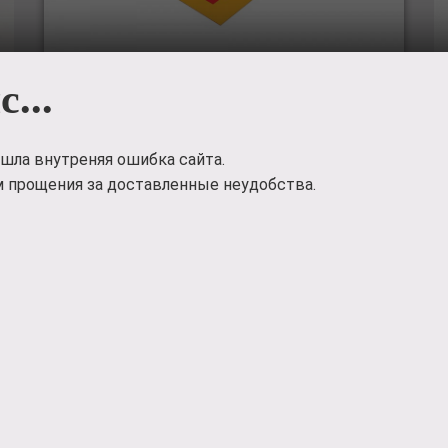
с...
Развивающий мягкий модуль
коврик «Найди фигуру» ДМФ-
МК-01.95.11
шла внутреняя ошибка сайта.
 прощения за доставленные неудобства.
Коврик 'Найди фигуру' научит детей различать
и сравнивать фигуры по форме, подбирать
нужную фигуру из нескольких путём наложения,
способствует внимательности и
сосредоточенности. Материалы: поролон,
винилискожа.
1490
руб.
Заказать