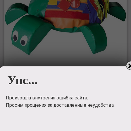
Развивающий мягкий модуль
Упс...
«Черепаха» ДМФ-МК-01.95.07
Дидактический модуль «Черепаха» -
Произошла внутреняя ошибка сайта.
многофункциональная игрушка, которая поможет
ребенку развить мелкую моторику, мышление и логику,
Просим прощения за доставленные неудобства.
а так же познакомит с формами, цветом, счетом.
Материалы: поролон, винилискожа.
2420
руб.