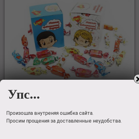
Упс...
Жевательные
Произошла внутреняя ошибка сайта.
конфеты
Просим прощения за доставленные неудобства.
Жевательные конфеты 'LOVE IS' с магнитом c