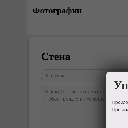
Фотографии
Стена
Уп
Произо
Просим