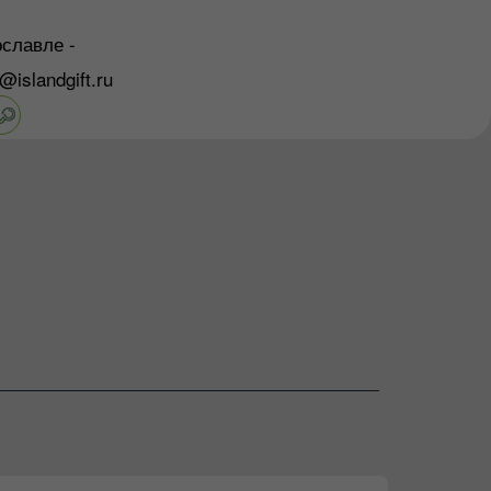
славле -
o@islandgift.ru