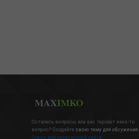
MAX
IMKO
Остались вопросы или вас терзает како-то
вопрос? Создайте
свою тему для обсужения
Опрос для посетителей сайта