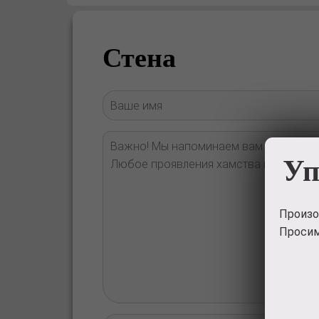
Стена
Уп
Произо
Просим