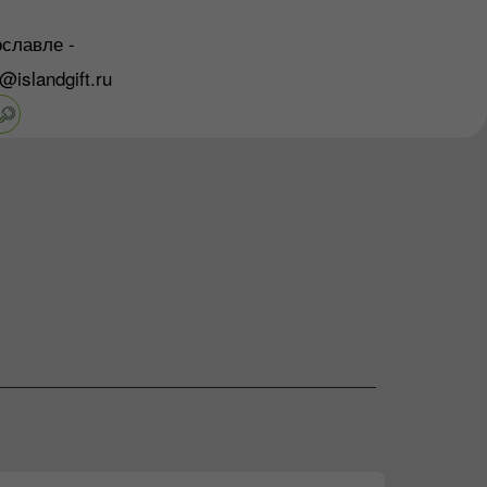
славле -
o@islandgift.ru