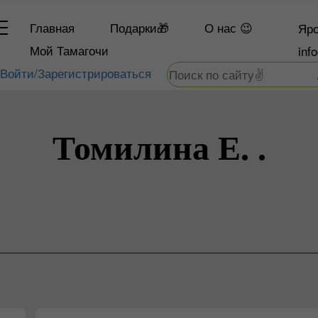
Главная
Подарки🎁
О
нас 😉
Яро
Мой Тамагочи
inf
Войти/Зарегистрироваться
Томилина Е. .