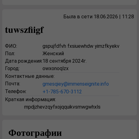
Была в сети 18.06.2026 | 11:28
tuwszfiigf
ФИО:
gspujfdfvh fxsiuewhdw yimzfkyekv
Пол:
Женский
Дата рождения:
18 сентября 2024г.
Город:
owxonoqlzx
Контактные данные:
Почта:
gmesqiey@immenseignite.info
Телефон:
+1-785-670-3112
Краткая информация:
mpdjzhevzqyfxojqquikvsmwgwhxls
Фотографии