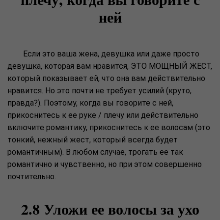
ней
Если это ваша жена, девушка или даже просто
девушка, которая вам нравится, ЭТО МОЩНЫЙ ЖЕСТ,
который показывает ей, что она вам действительно
нравится. Но это почти не требует усилий (круто,
правда?). Поэтому, когда вы говорите с ней,
прикоснитесь к ее руке / плечу или действительно
включите романтику, прикоснитесь к ее волосам (это
тонкий, нежный жест, который всегда будет
романтичным). В любом случае, трогать ее так
романтично и чувственно, но при этом совершенно
почтительно.
2.8 Уложи ее волосы за ухо