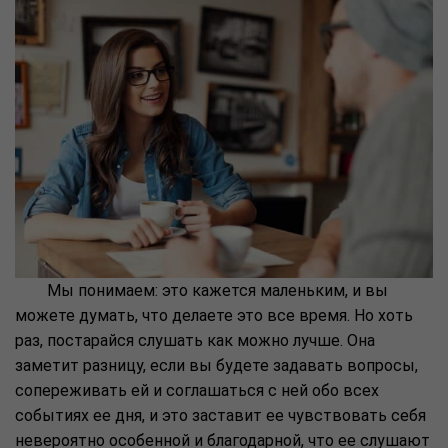
Мы понимаем: это кажется маленьким, и вы
можете думать, что делаете это все время. Но хоть
раз, постарайся слушать как можно лучше. Она
заметит разницу, если вы будете задавать вопросы,
сопереживать ей и соглашаться с ней обо всех
событиях ее дня, и это заставит ее чувствовать себя
невероятно особенной и благодарной, что ее слушают