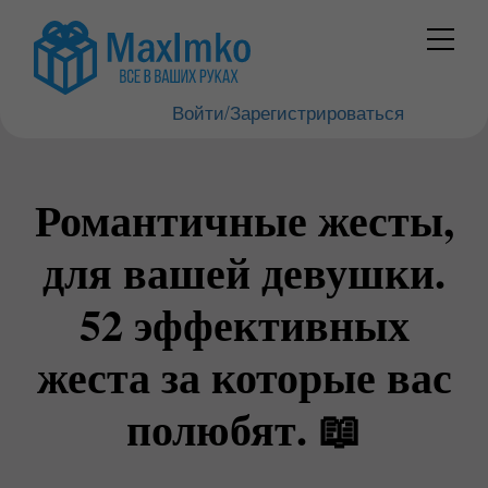
Войти/Зарегистрироваться
Романтичные жесты,
для вашей девушки.
52 эффективных
жеста за которые вас
полюбят. 📖