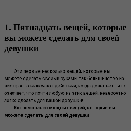
1. Пятнадцать вещей, которые
вы можете сделать для своей
девушки
Эти первые несколько вещей, которые вы
можете сделать своими руками, так большинство из
них просто включают действия, когда денег нет... что
означает, что почти любую из этих вещей, невероятно
легко сделать для вашей девушки!
Вот несколько мощных вещей, которые вы
можете сделать для своей девушки