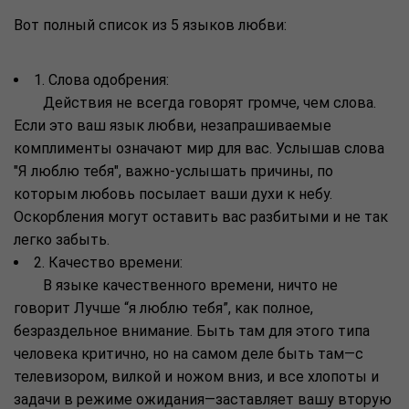
Вот полный список из 5 языков любви:
1. Слова одобрения:
Действия не всегда говорят громче, чем слова.
Если это ваш язык любви, незапрашиваемые
комплименты означают мир для вас. Услышав слова
"Я люблю тебя", важно-услышать причины, по
которым любовь посылает ваши духи к небу.
Оскорбления могут оставить вас разбитыми и не так
легко забыть.
2. Качество времени:
В языке качественного времени, ничто не
говорит Лучше “я люблю тебя”, как полное,
безраздельное внимание. Быть там для этого типа
человека критично, но на самом деле быть там—с
телевизором, вилкой и ножом вниз, и все хлопоты и
задачи в режиме ожидания—заставляет вашу вторую