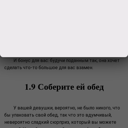
1.8 Сделайте ей ужин
Это классическая вещь, которую можно сделать
для вашей подруги (или жены), но это все равно
невероятно романтично. Даже если ваш ужин прост,
он является одним из самых романтичных вещей для
девушки.
И бонус для вас: будучи поданным так, она хочет
сделать что-то большое для вас взамен.
1.9 Соберите ей обед
У вашей девушки, вероятно, не было никого, что
бы упаковать свой обед, так что это вдумчивый,
невероятно сладкий сюрприз, который вы можете