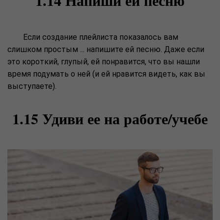
Если создание плейлиста показалось вам
слишком простым ... напишите ей песню. Даже если
это короткий, глупый, ей понравится, что вы нашли
время подумать о ней (и ей нравится видеть, как вы
выступаете).
1.15 Удиви ее на работе/учебе