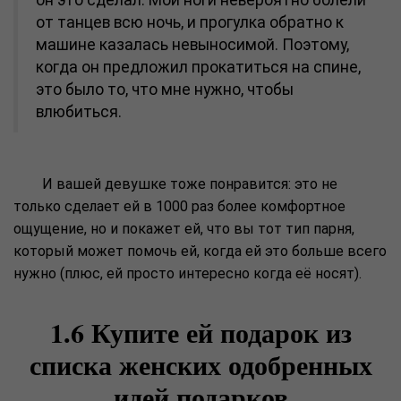
от танцев всю ночь, и прогулка обратно к
машине казалась невыносимой. Поэтому,
когда он предложил прокатиться на спине,
это было то, что мне нужно, чтобы
влюбиться.
И вашей девушке тоже понравится: это не
только сделает ей в 1000 раз более комфортное
ощущение, но и покажет ей, что вы тот тип парня,
который может помочь ей, когда ей это больше всего
нужно (плюс, ей просто интересно когда её носят).
1.6 Купите ей подарок из
списка женских одобренных
идей подарков