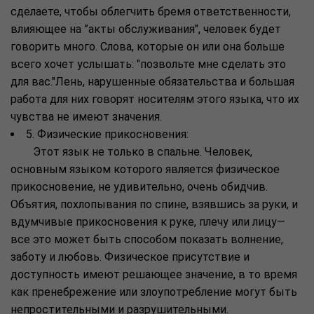
сделаете, чтобы облегчить бремя ответственности,
влияющее на ”акты обслуживания", человек будет
говорить много. Слова, которые он или она больше
всего хочет услышать: "позвольте мне сделать это
для вас."Лень, нарушенные обязательства и большая
работа для них говорят носителям этого языка, что их
чувства не имеют значения.
5. Физические прикосновения:
Этот язык не только в спальне. Человек,
основным языком которого является физическое
прикосновение, не удивительно, очень обидчив.
Объятия, похлопывания по спине, взявшись за руки, и
вдумчивые прикосновения к руке, плечу или лицу—
все это может быть способом показать волнение,
заботу и любовь. Физическое присутствие и
доступность имеют решающее значение, в то время
как пренебрежение или злоупотребление могут быть
непростительными и разрушительными.