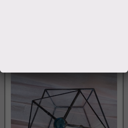
Свадебная
шкатулка
Новобрачной паре принято дарить свадебные подарки,
эта традиция уходит корнями в древние времена.
1600
руб.
Заказать