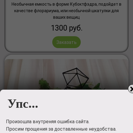
Необычная емкость в форме Кубоктфэдра, подойдет в
качестве флорариума, или необычной шкатулки для
ваших вещиц
1300
руб.
Заказать
Упс...
Произошла внутреняя ошибка сайта.
Просим прощения за доставленные неудобства.