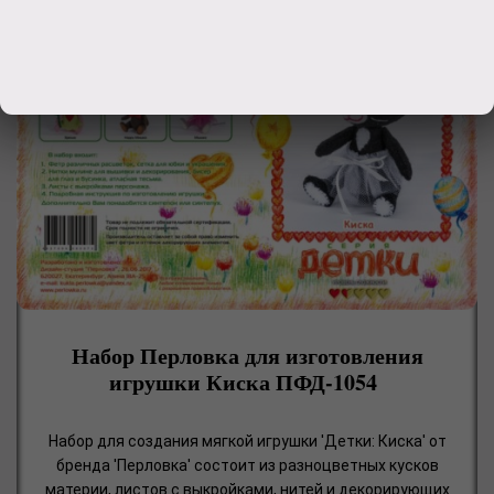
Набор Перловка для изготовления
игрушки Киска ПФД-1054
Набор для создания мягкой игрушки 'Детки: Киска' от
бренда 'Перловка' состоит из разноцветных кусков
материи, листов с выкройками, нитей и декорирующих