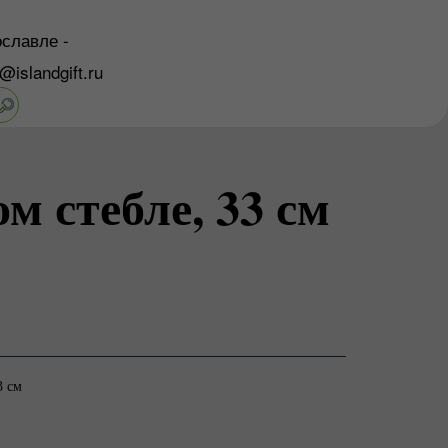
славле -
o@islandgift.ru
м стебле, 33 см
3 см