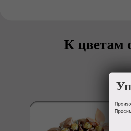
К цветам 
Уп
Произо
Просим