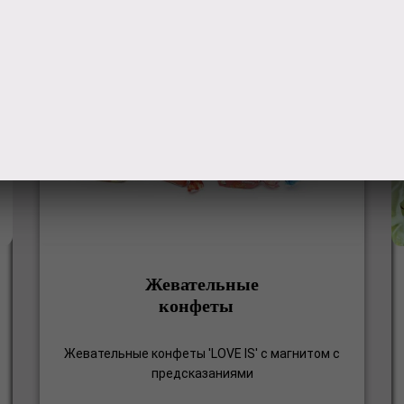
Жевательные
конфеты
Жевательные конфеты 'LOVE IS' с магнитом c
предсказаниями