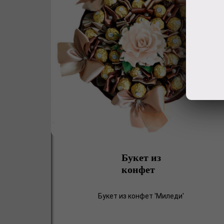
Букет из
конфет
Букет из конфет 'Миледи'