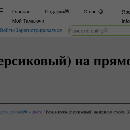
Главная
Подарки🎁
О
нас 😉
Яро
Мой Тамагочи
inf
Войти/Зарегистрироваться
персиковый) на прямо
арок для тебя💝
/
Цветы
/
Роза в колбе (персиковый) на прямом стебле, 3