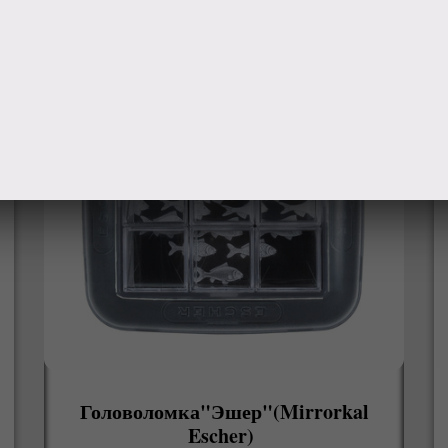
Головоломка"Эшер"(Mirrorkal
Escher)