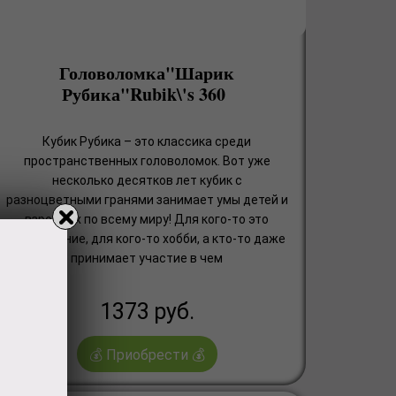
Головоломка"Шарик
Рубика"Rubik\'s 360
Кубик Рубика – это классика среди
пространственных головоломок. Вот уже
несколько десятков лет кубик с
разноцветными гранями занимает умы детей и
взрослых по всему миру! Для кого-то это
развлечение, для кого-то хобби, а кто-то даже
принимает участие в чем
1373
руб.
💰 Приобрести 💰