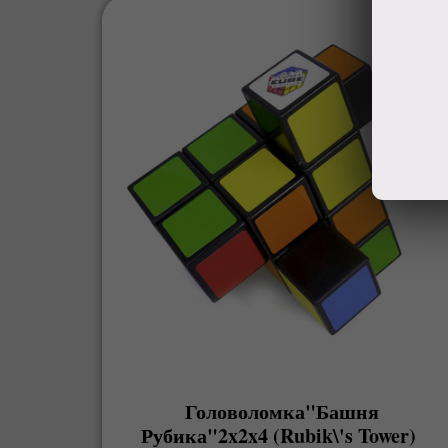
Головоломка"Башня
Рубика"2x2x4 (Rubik\'s Tower)