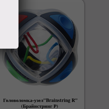
Головоломка-узел"Brainstring R"
(Брайнстринг Р)