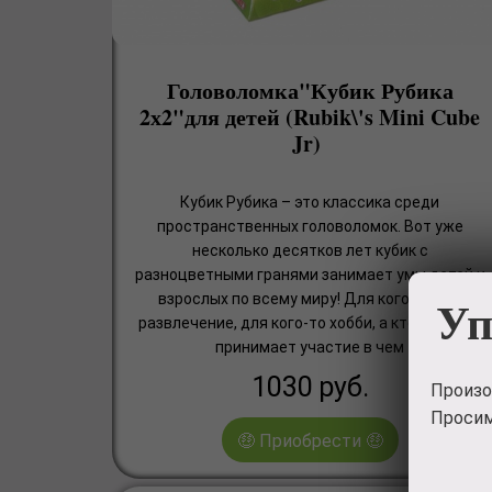
Головоломка"Кубик Рубика
2х2"для детей (Rubik\'s Mini Cube
Jr)
Кубик Рубика – это классика среди
пространственных головоломок. Вот уже
несколько десятков лет кубик с
разноцветными гранями занимает умы детей и
Уп
взрослых по всему миру! Для кого-то это
развлечение, для кого-то хобби, а кто-то даже
принимает участие в чем
1030
руб.
Произо
Просим
🤑 Приобрести 🤑