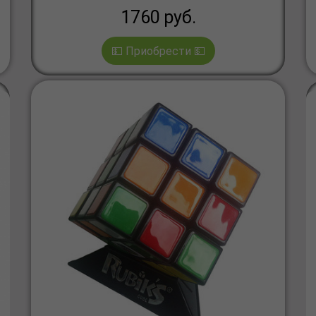
1760
руб.
💵 Приобрести 💵