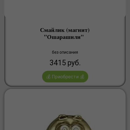
Смайлик (магнит)
"Ошарашили"
без описания
3415
руб.
💰 Приобрести 💰