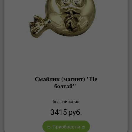
Смайлик (магнит) "Не
болтай"
без описания
3415
руб.
👛 Приобрести 👛