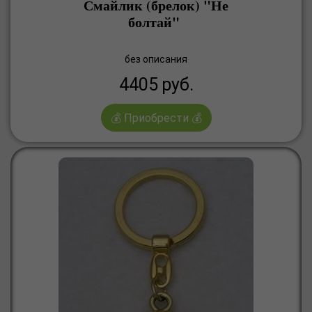
Смайлик (брелок) "Не
болтай"
без описания
4405
руб.
💰 Приобрести 💰