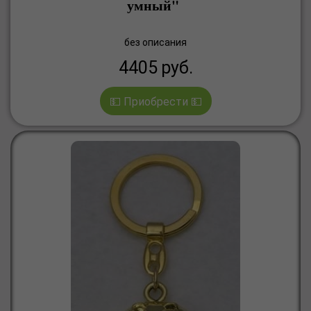
умный"
без описания
4405
руб.
💵 Приобрести 💵