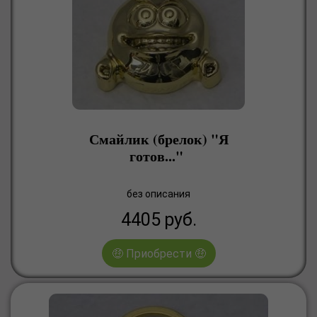
Смайлик (брелок) "Я
готов..."
без описания
4405
руб.
🤑 Приобрести 🤑