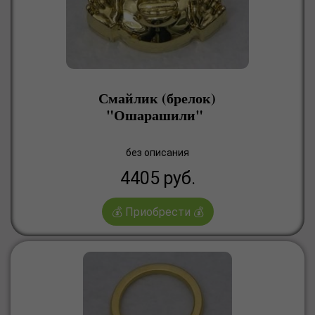
Смайлик (брелок)
"Ошарашили"
без описания
4405
руб.
💰 Приобрести 💰