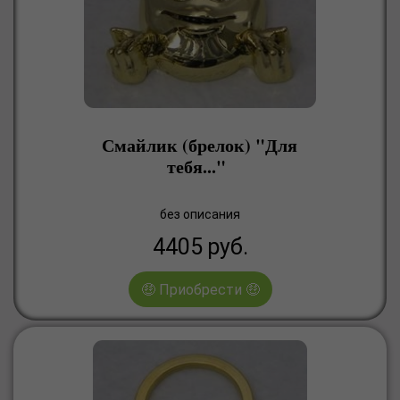
Смайлик (брелок) "Для
тебя..."
без описания
4405
руб.
🤑 Приобрести 🤑