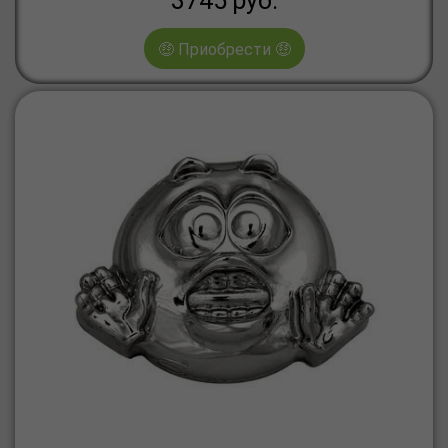
3745
руб.
🤑 Приобрести 🤑