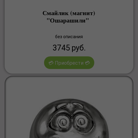
Смайлик (магнит)
"Ошарашили"
без описания
3745
руб.
💳 Приобрести 💳