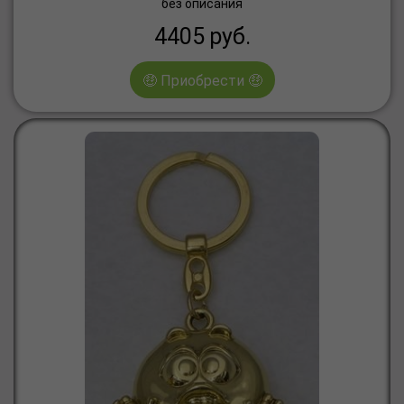
без описания
4405
руб.
🤑 Приобрести 🤑