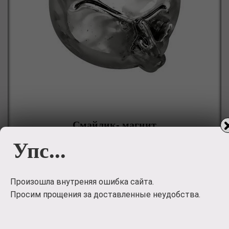
Смайлик- магнит
"YO!"
Упс...
без описания
3745
руб.
Произошла внутреняя ошибка сайта.
Просим прощения за доставленные неудобства.
🤑 Приобрести 🤑