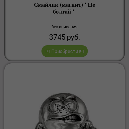
Смайлик (магнит) "Не
болтай"
без описания
3745
руб.
💵 Приобрести 💵