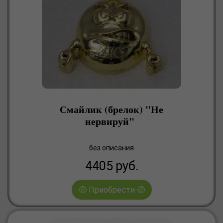
Смайлик (брелок) "Не
нервируй"
без описания
4405
руб.
🤑 Приобрести 🤑