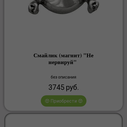
Смайлик (магнит) "Не
нервируй"
без описания
3745
руб.
🤑 Приобрести 🤑