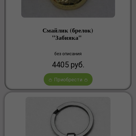
Смайлик (брелок)
"Забияка"
без описания
4405
руб.
👛 Приобрести 👛