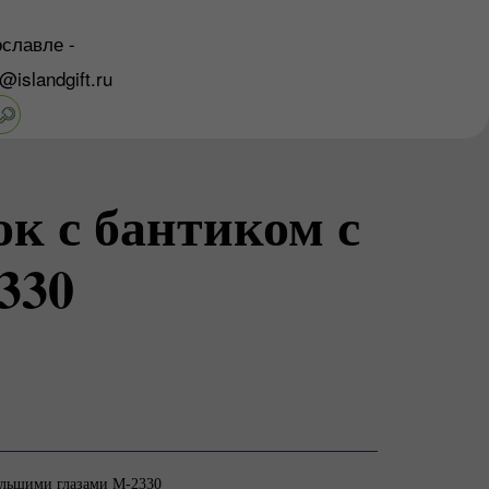
славле -
o@islandgift.ru
к с бантиком с
330
ольшими глазами M-2330