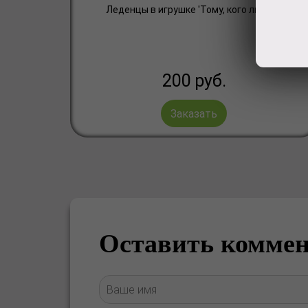
Леденцы в игрушке 'Тому, кого люблю'
200
руб.
Заказать
Оставить комме