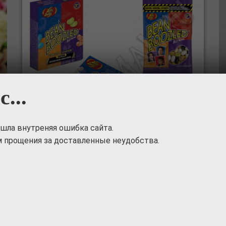
с...
шла внутреняя ошибка сайта.
 прощения за доставленные неудобства.
НАБОР КОНФЕТ "JELLY BELLY
BEAN BOOZLED" (45 ГРАММ+54
ГРАММ+С РУЛЕТКОЙ)