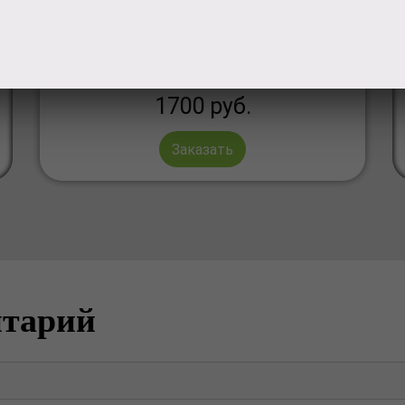
НАБОР КОНФЕТ 'JELLY BELLY BEAN BOOZLED'.
Такие же, которые вы видели в 'Гарри Поттере'.
Очень вкусный и необычный подарок.
1700
руб.
Заказать
нтарий