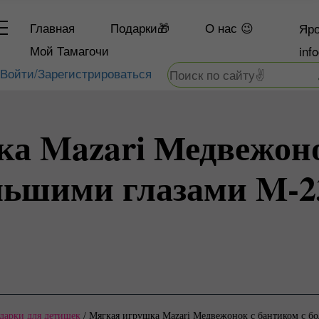
Главная
Подарки🎁
О
нас 😉
Яро
Мой Тамагочи
inf
Войти/Зарегистрироваться
а Mazari Медвежоно
льшими глазами M-2
дарки для детишек
/
Мягкая игрушка Mazari Медвежонок с бантиком с б