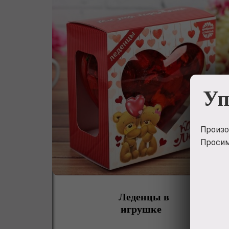
Уп
Произо
Просим
Леденцы в
игрушке