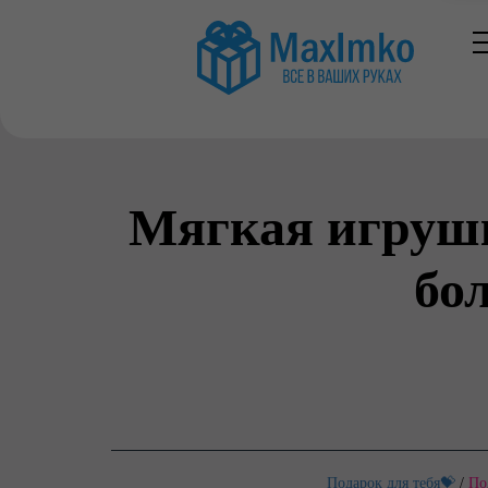
Мягкая игрушк
бо
Подарок для тебя💝
/
По