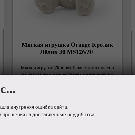
Мягкая игрушка Orange Кролик
Лёлик 30 MS126/30
Мягкая игрушка \'Кролик Лелик\' изготовлена
из безопасных и качественных материалов и
имеет добротный пошив. Такой зайчик не
с...
сможет оставить равнодушным ни одного
ребенка. Приятные серые и розовые цвета
исполнения игрушки гармонично сочетаются
шла внутреняя ошибка сайта.
друг с другом
 прощения за доставленные неудобства.
1256
руб.
🤑 Приобрести 🤑