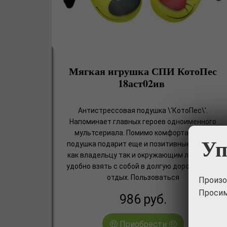
Мягкая игрушка СПИ КотоПес
18аст02ив
Антистрессовая подушка \'КотоПес\'.
Напоминает главных героев одноименного
мультсериала. Помимо комфорта, такая
Уп
подушка подарит еще и позитивные эмоции,
как владельцу так и окружающим людям. Ее
удобно взять с собой в долгую дорогу или на
отдых. Пользоваться
Произо
Просим
986
руб.
🤑 Приобрести 🤑