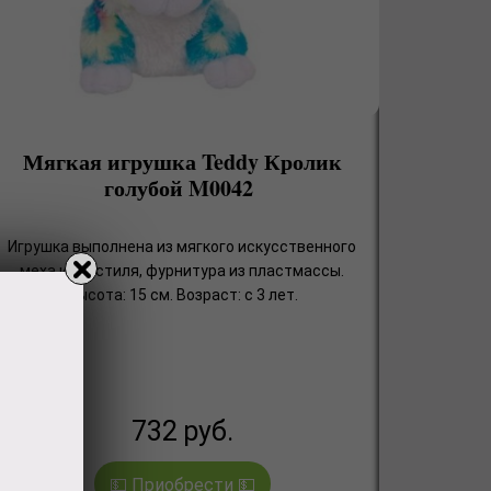
Мягкая игрушка Teddy Кролик
голубой M0042
Игрушка выполнена из мягкого искусственного
меха и текстиля, фурнитура из пластмассы.
Высота: 15 см. Возраст: с 3 лет.
732
руб.
💵 Приобрести 💵