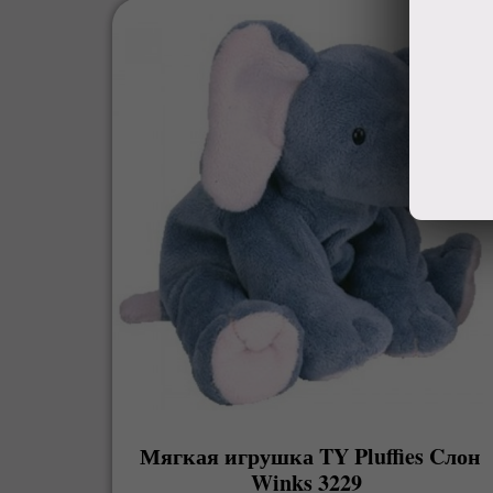
Мягкая игрушка TY Pluffies Cлон
Winks 3229