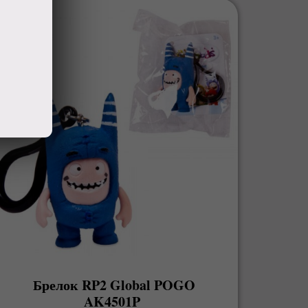
Брелок RP2 Global POGO
AK4501P