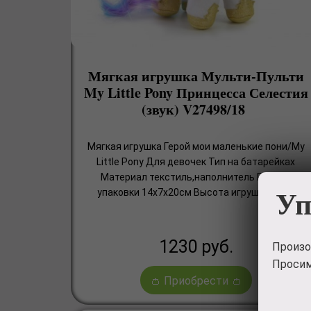
Мягкая игрушка Мульти-Пульти
My Little Pony Принцесса Селестия
(звук) V27498/18
Мягкая игрушка Герой мои маленькие пони/My
Little Pony Для девочек Тип на батарейках
Материал текстиль,наполнитель Размер
Уп
упаковки 14х7х20см Высота игрушки 18см
1230
руб.
Произо
Просим
👛 Приобрести 👛