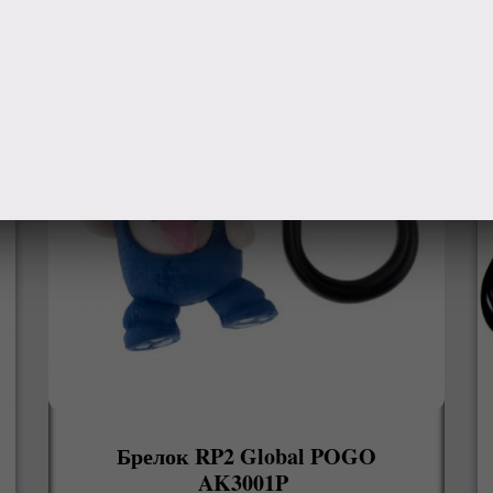
Брелок RP2 Global POGO
AK3001P