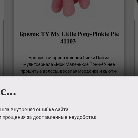
Брелок TY My Little Pony-Pinkie Pie
41103
Брелок с очаровательной Пинки Пай из
мультсериала «Мои Маленькие Пони»! У нее
прошитые волосы, веселая мордочка и кьюти-
марка с воздушными шариками на боку. Брелок
с...
можно повесить на сумку, рюкзак и любой
другой предмет. Благодаря небольшим
размерам игрушк
756
руб.
шла внутреняя ошибка сайта.
 прощения за доставленные неудобства.
🤑 Приобрести 🤑