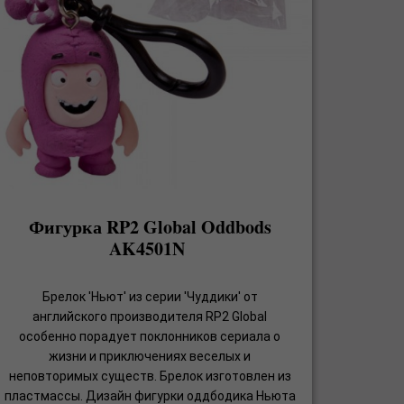
Фигурка RP2 Global Oddbods
AK4501N
Брелок 'Ньют' из серии 'Чуддики' от
английского производителя RP2 Global
особенно порадует поклонников сериала о
жизни и приключениях веселых и
неповторимых существ. Брелок изготовлен из
пластмассы. Дизайн фигурки оддбодика Ньюта