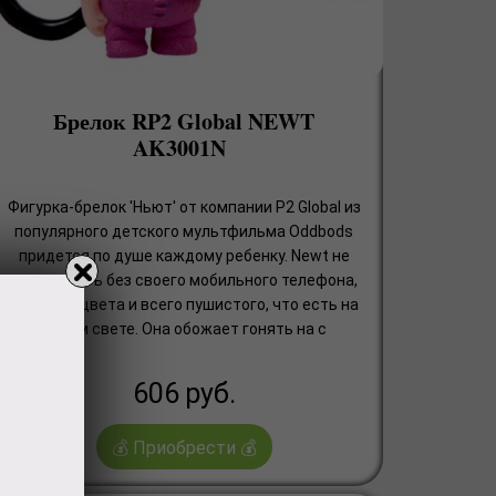
Брелок RP2 Global NEWT
AK3001N
Фигурка-брелок 'Ньют' от компании P2 Global из
популярного детского мультфильма Oddbods
придется по душе каждому ребенку. Newt не
может жить без своего мобильного телефона,
розового цвета и всего пушистого, что есть на
белом свете. Она обожает гонять на с
606
руб.
💰 Приобрести 💰