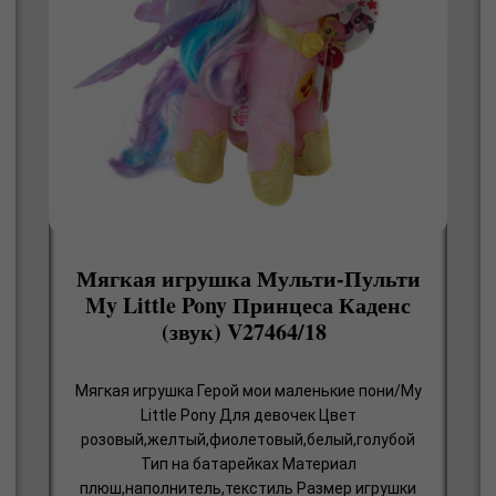
Мягкая игрушка Мульти-Пульти
My Little Pony Принцеса Каденс
(звук) V27464/18
Мягкая игрушка Герой мои маленькие пони/My
Little Pony Для девочек Цвет
розовый,желтый,фиолетовый,белый,голубой
Тип на батарейках Материал
плюш,наполнитель,текстиль Размер игрушки