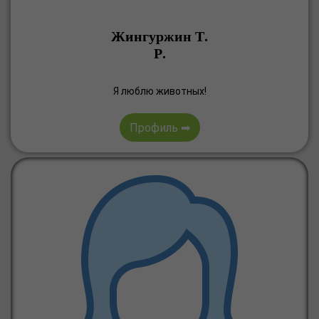
Жингуржин Т.
Р.
Я люблю животных!
Профиль ➡