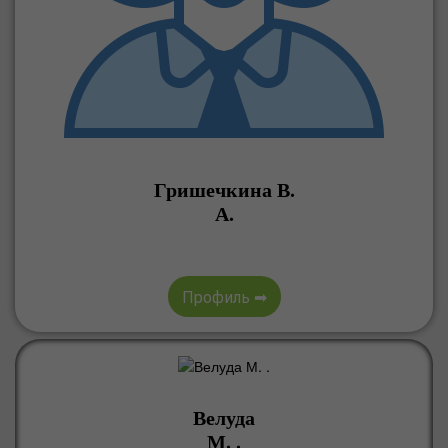
Гришечкина В.
А.
Профиль ➡
Велуда
М. .