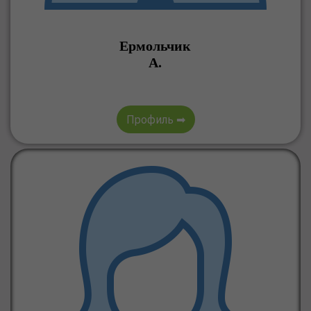
Ермольчик
А.
Профиль ➡