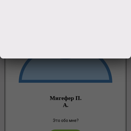
Мигефер П.
А.
Это обо мне?