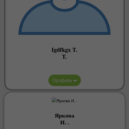
Igdfkgx T.
T.
Профиль ➡
Яркова
И. .