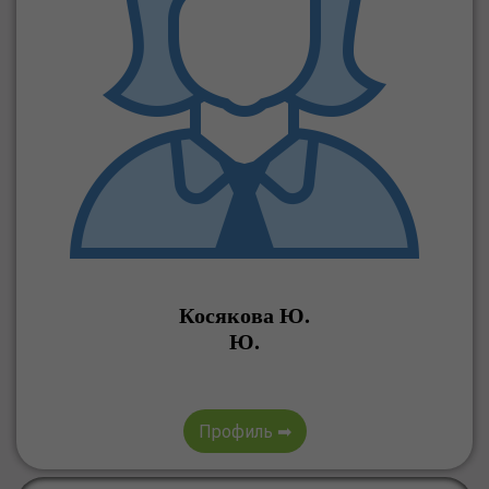
Косякова Ю.
Ю.
Профиль ➡