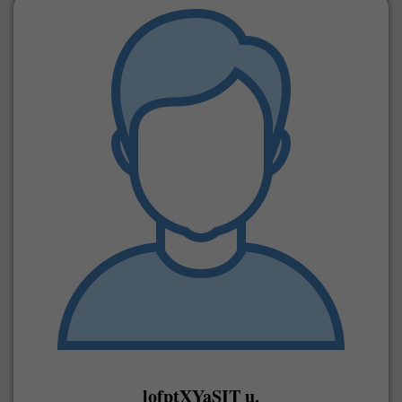
lofptXYaSIT u.