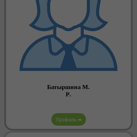
Батыршина М.
Р.
Профиль ➡