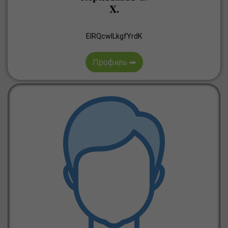
X.
ElRQcwILkgfYrdK
Профиль ➡