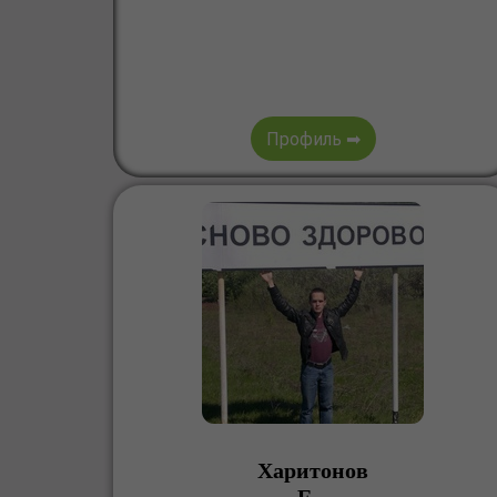
Профиль ➡
Харитонов
Е. .