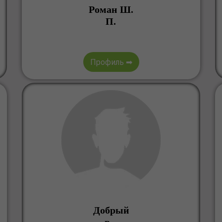
Роман Ш.
П.
Профиль ➡
Добрый
в. .