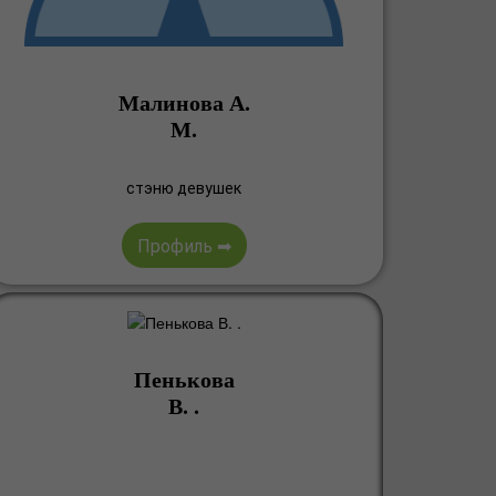
Малинова А.
М.
стэню девушек
Профиль ➡
Пенькова
В. .