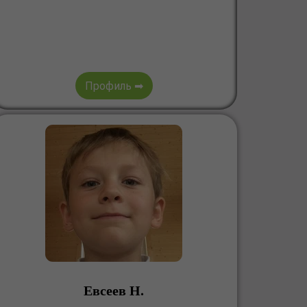
Профиль ➡
Евсеев Н.
.