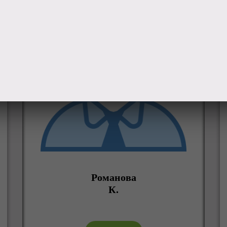
Романова
К.