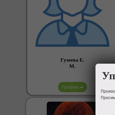
Гузеева Е.
М.
Уп
Профиль ➡
Произо
Просим