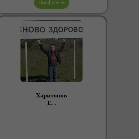
Профиль ➡
Харитонов
Е. .