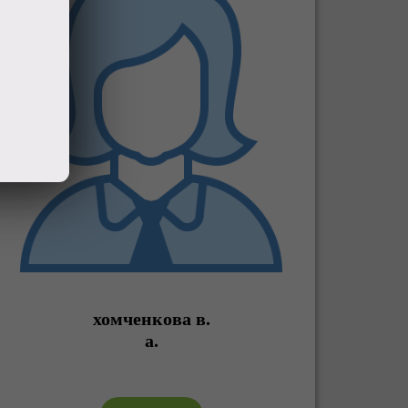
хомченкова в.
а.