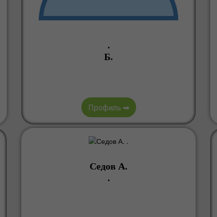
.
Б.
Профиль ➡
Седов А.
.