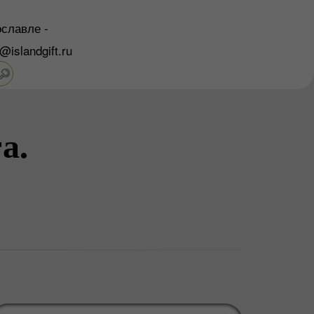
славле -
o@islandgift.ru
а.