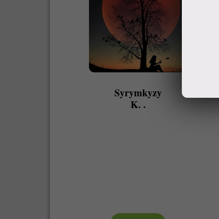
Syrymkyzy
K. .