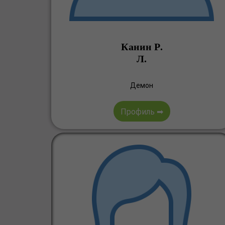
Канин Р.
Л.
Демон
Профиль ➡