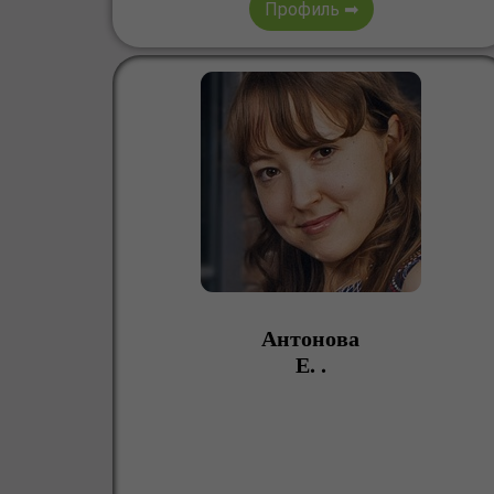
Профиль ➡
Антонова
Е. .