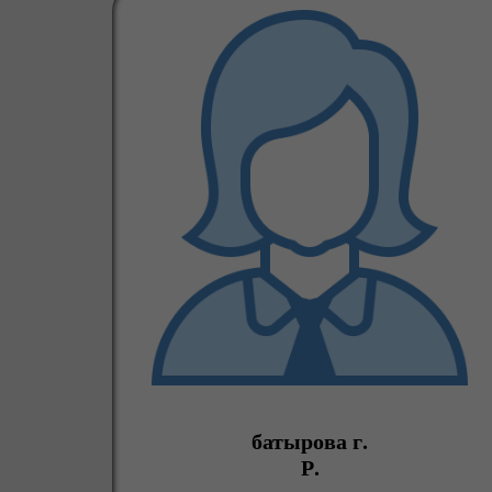
батырова г.
Р.