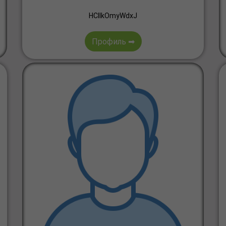
HClIkOmyWdxJ
Профиль ➡