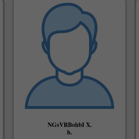
NGsVRBohbI X.
h.