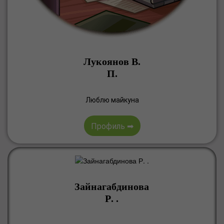
Лукоянов В.
П.
Люблю майкуна
Профиль ➡
Зайнагабдинова
Р. .