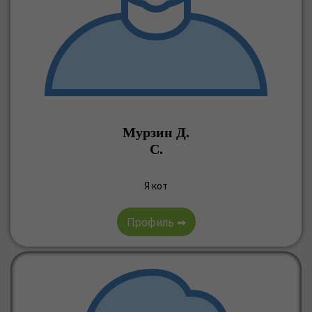
Мурзин Д.
С.
Я кот
Профиль ➡