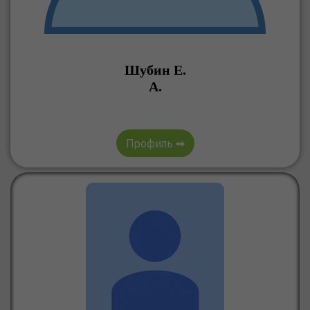
Шубин Е.
А.
Профиль ➡