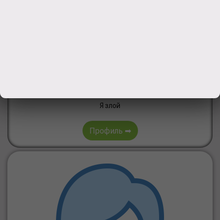
Кузьмин
Н. .
Я злой
Профиль ➡