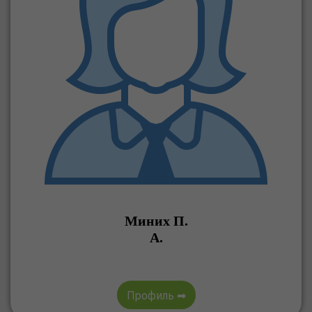
Миних П.
А.
Профиль ➡