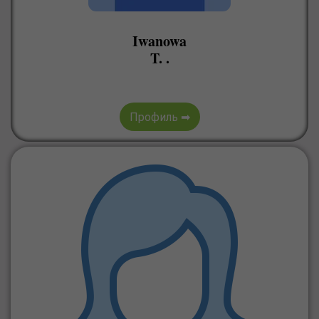
Iwanowa
T. .
Профиль ➡