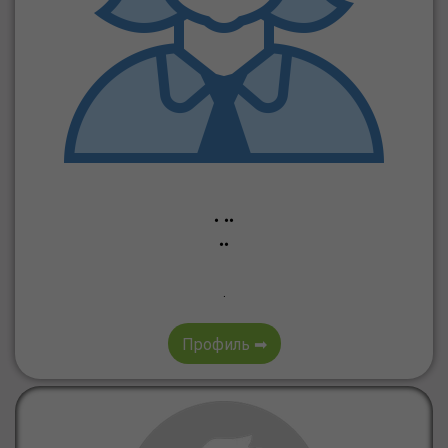
. ..
..
.
Профиль ➡