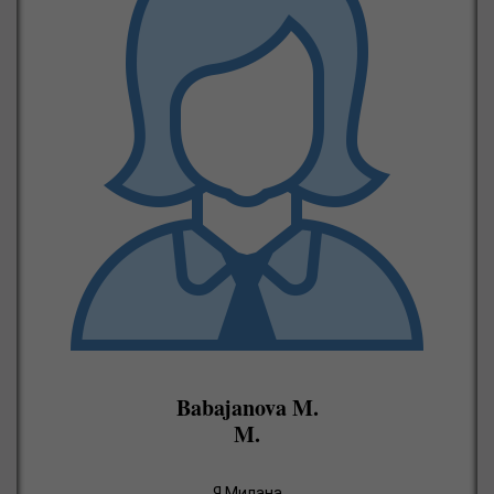
Babajanova M.
M.
Я Милана