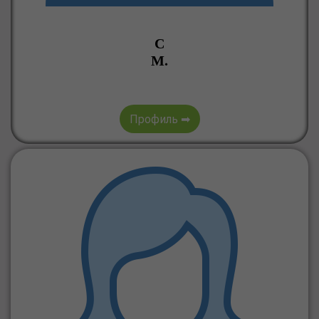
С
М.
Профиль ➡