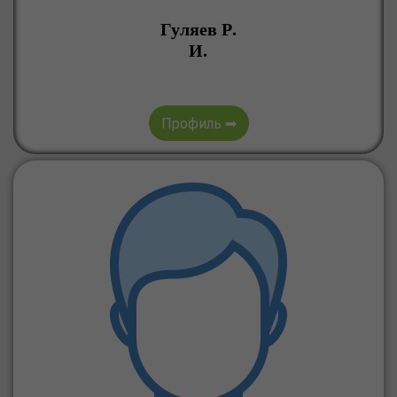
Гуляев Р.
И.
Профиль ➡