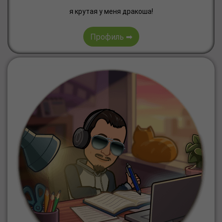
я крутая у меня дракоша!
Профиль ➡