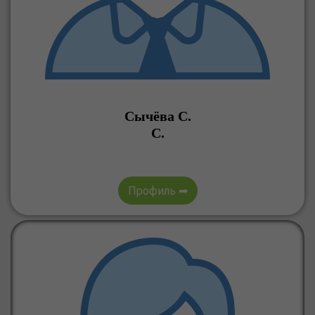
Сычёва С.
С.
Профиль ➡