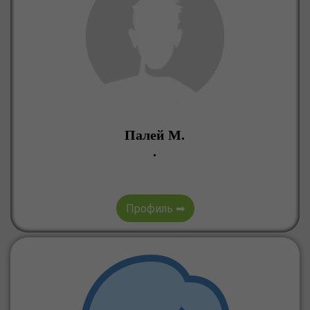
Палей М.
.
Профиль ➡